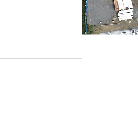
ise en pleine
dre une équipe
ents.
t développement
rtement au