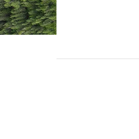
Travailler c
croissance qu
qui 
Équilibre et f
Tant et aussi lon