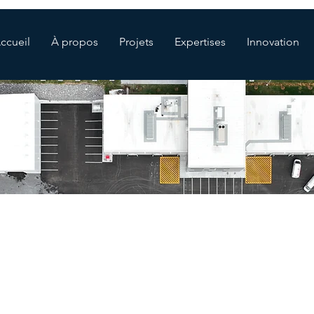
ccueil
À propos
Projets
Expertises
Innovation
CARRIÈRES