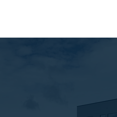
Nom
E-mail
é
CV
Importer fichier
Importez un fichier pris en charge (m
Envoyer